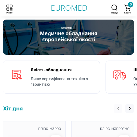
0
Меню
Пошук
Кошик
Якість обладнання
Ш
Лише сертифікована техніка з
О
гарантією
У
Хіт дня
DJIRC-M3PRO
DJIRC-M3PROFMC