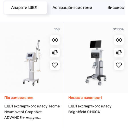
Апарати ШВЛ
Аспіраційні системи
Високостр
168
S1100A
Під замовлення
Немає в наявності
ШВЛ експертного класу Tecme
ШВЛ експертного класу
Neumovent GraphNet
Brightfield S1100A
ADVANCE + модуль
капнографії