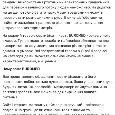
пандемії використання ртутних чи електронних градусників
для перевірки великого потоку людей неможливо. На додаток
на це ще потрібно багато часу. А самі градусники можуть
просто стати рознощиками вірусу. В силу цієї обставини
найоптимальніше і правильне рішення - це застосування
інфрачервоних термометрів.
На кожний товар є сертифікат якості. EUROMED крокує у ногу
з часом. Тут ви можете придбати найновіше обладнання для
використання як у медичних закладах різного рівня, так і в
домашніх умовах. Всі представлені товари в Україні розділені
на категорії, де ви зможете ознайомитись не лише з
характеристиками, а й цінами.
Чому саме EUROMED
Все представлене обладнання сертифіковане, а його
постачання здійснюється дуже швидко. Якщо у вас виникнуть
будь-які питання, професійні менеджери вийдуть з вами на
зв'язок і зроблять все можливе для вирішення вашого
питання.
Сайт інтернет-магазину неймовірно зручний - всі товари
поділені на групи, де ви ознайомитеся з цінами та