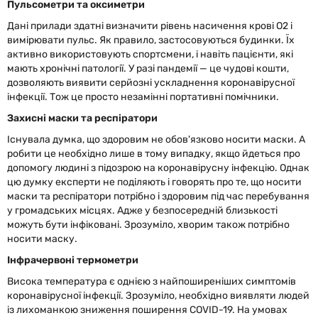
Пульсометри та оксиметри
Дані прилади здатні визначити рівень насичення крові О2 і
вимірювати пульс. Як правило, застосовуються будинки. Їх
активно використовують спортсмени, і навіть пацієнти, які
мають хронічні патології. У разі пандемії — це чудові кошти,
дозволяють виявити серйозні ускладнення коронавірусної
інфекції. Тож це просто незамінні портативні помічники.
Захисні маски та респіратори
Існувала думка, що здоровим не обов'язково носити маски. А
робити це необхідно лише в тому випадку, якщо йдеться про
допомогу людині з підозрою на коронавірусну інфекцію. Однак
цю думку експерти не поділяють і говорять про те, що носити
маски та респіратори потрібно і здоровим під час перебування
у громадських місцях. Адже у безпосередній близькості
можуть бути інфіковані. Зрозуміло, хворим також потрібно
носити маску.
Інфрачервоні термометри
Висока температура є однією з найпоширеніших симптомів
коронавірусної інфекції. Зрозуміло, необхідно виявляти людей
із лихоманкою зниження поширення COVID-19. На умовах