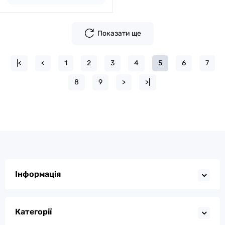
Показати ще
|<
<
1
2
3
4
5
6
7
8
9
>
>|
Інформація
Категорії