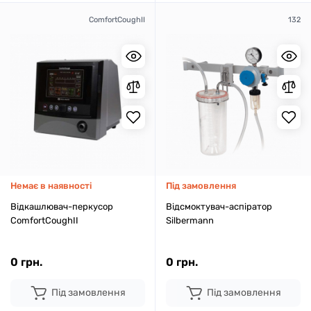
ComfortCoughII
132
Немає в наявності
Під замовлення
Відкашлювач-перкусор
Відсмоктувач-аспіратор
ComfortCoughII
Silbermann
0 грн.
0 грн.
Під замовлення
Під замовлення