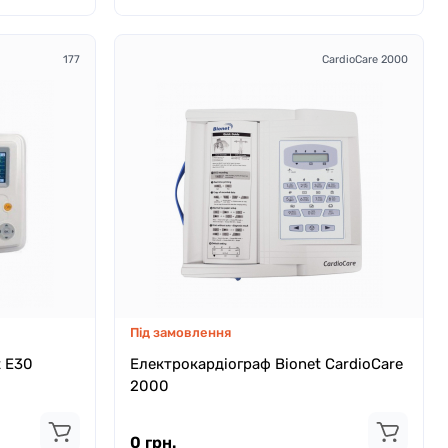
177
CardioCare 2000
Під замовлення
t Е30
Електрокардіограф Bionet CardioCare
2000
0 грн.