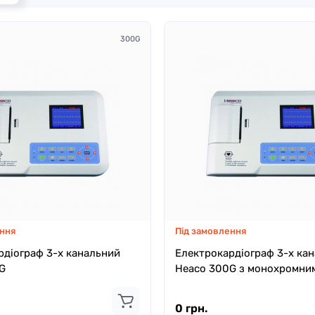
300G
ння
Під замовлення
рдіограф 3-х канальний
Електрокардіограф 3-х ка
G
Heaco 300G з монохромни
0 грн.