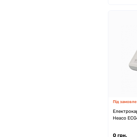
Під замовле
Електрока
Heaco EC
0 грн.