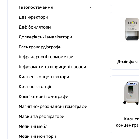
Газопостачання
Дезінфектори
Дефібрилятори
Доплерівські аналізатори
Електрокардіографи
Інфрачервоні термометри
Дезінфек
Інфузомати та шприцеві насоси
Кисневі концентратори
Кисневі станції
Комп'ютерні томографи
Магнітно-резонансні томографи
Маски та респіратори
Киснев
концентра
Медичні меблі
Медичні монітори