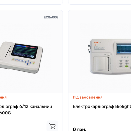
ECG600G
ння
Під замовлення
рдіограф 6/12 канальний
Електрокардіограф Bioligh
G600G
0 грн.