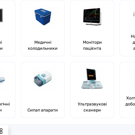
Н
і
Медичні
Монітори
д
ри
холодильники
пацієнта
Хол
гічні
Ультразвукові
добо
и
Сипап апарати
сканери