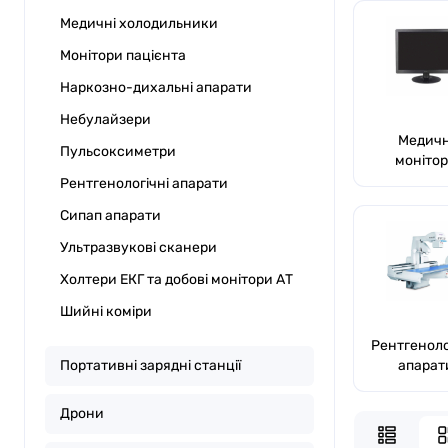
Медичні холодильники
Монітори пацієнта
Наркозно-дихальні апарати
Небулайзери
Медичн
Пульсоксиметри
моніто
Рентгенологічні апарати
Сипап апарати
Ультразвукові сканери
Холтери ЕКГ та добові монітори АТ
Шийні коміри
Рентгеноло
Портативні зарядні станції
апарат
Дрони