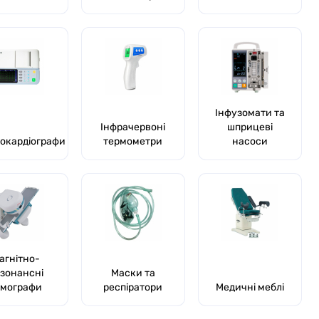
Інфузомати та
Інфрачервоні
шприцеві
окардіографи
термометри
насоси
агнітно-
зонансні
Маски та
омографи
респіратори
Медичні меблі