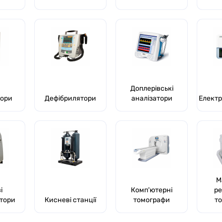
Доплерівські
тори
Дефібрилятори
аналізатори
Електр
М
і
Комп'ютерні
ре
тори
Кисневі станції
томографи
т