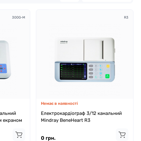
300G-M
R3
Немає в наявності
нальний
Електрокардіограф 3/12 канальний
м екраном
Mindray BeneHeart R3
0 грн.