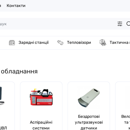
я
Контакти
Зарядні станції
Тепловізори
Тактична
 обладнання
Бездротові
Вел
Аспіраційні
ультразвукові
та
ШВЛ
системи
датчики