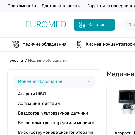
Про компанію
Доставка та оплата
Гарантія та поверненн
Каталог
Медичне обладнання
Кисневі концентратори
Головна
Медичне обладнання
Медичне
Медичне обладнання
Апарати ШВЛ
Аспіраційні системи
Бездротові ультразвукові датчики
Велоергометри та тредмили медичні
Високоструменева оксигенотерапія
Апарати 