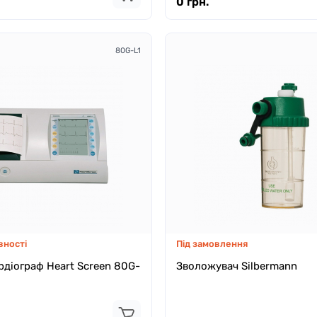
0 грн.
80G-L1
вності
Під замовлення
діограф Heart Screen 80G-
Зволожувач Silbermann