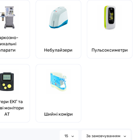
аркозно-
ихальні
апарати
Небулайзери
Пульсоксиметри
тери ЕКГ та
ві монітори
АТ
Шийні коміри
15
За замовчуванням