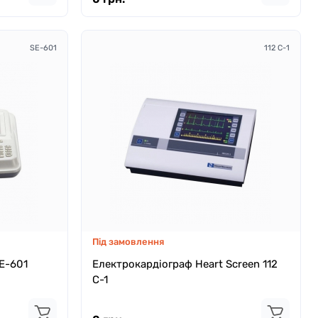
SE-601
112 C-1
Під замовлення
E-601
Електрокардіограф Heart Screen 112
C-1