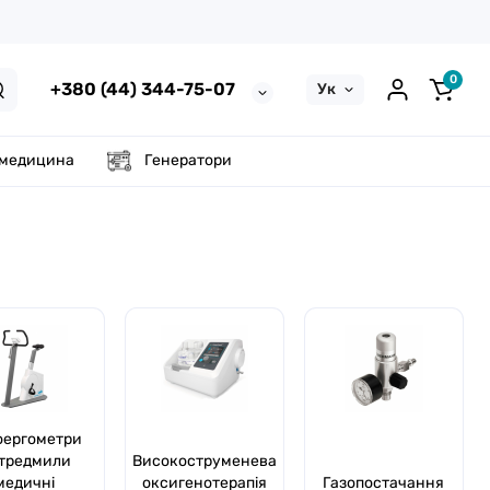
0
+380 (44) 344-75-07
Ук
 медицина
Генератори
оергометри
 тредмили
Високоструменева
медичні
оксигенотерапія
Газопостачання