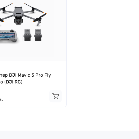
ер DJI Mavic 3 Pro Fly
 (DJI RC)
.