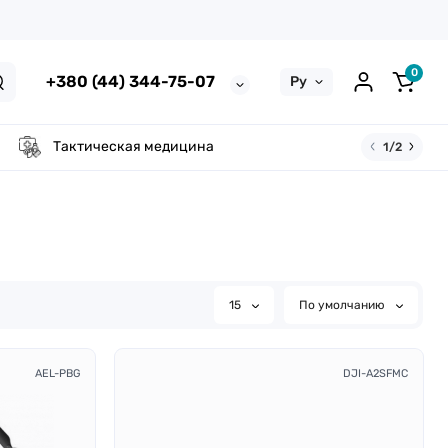
0
+380 (44) 344-75-07
Ру
Тактическая медицина
1/2
15
По умолчанию
AEL-PBG
DJI-A2SFMC