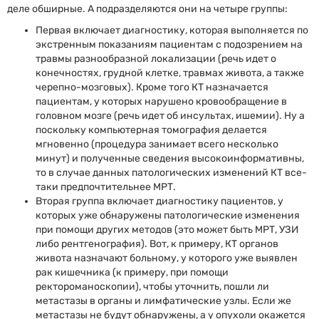
деле обширные. А подразделяются они на четыре группы:
Первая включает диагностику, которая выполняется по
экстренным показаниям пациентам с подозрением на
травмы разнообразной локализации (речь идет о
конечностях, грудной клетке, травмах живота, а также
черепно-мозговых). Кроме того КТ назначается
пациентам, у которых нарушено кровообращение в
головном мозге (речь идет об инсультах, ишемии). Ну а
поскольку компьютерная томография делается
мгновенно (процедура занимает всего несколько
минут) и полученные сведения высокоинформативны,
то в случае данных патологических изменений КТ все-
таки предпочтительнее МРТ.
Вторая группа включает диагностику пациентов, у
которых уже обнаружены патологические изменения
при помощи других методов (это может быть МРТ, УЗИ
либо рентгенография). Вот, к примеру, КТ органов
живота назначают больному, у которого уже выявлен
рак кишечника (к примеру, при помощи
ректороманоскопии), чтобы уточнить, пошли ли
метастазы в органы и лимфатические узлы. Если же
метастазы не будут обнаружены, а у опухоли окажется