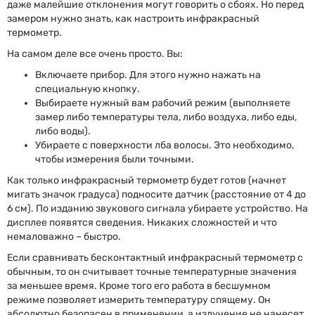
даже малейшие отклонения могут говорить о сбоях. Но перед
замером нужно знать, как настроить инфракрасный
термометр.
На самом деле все очень просто. Вы:
Включаете прибор. Для этого нужно нажать на
специальную кнопку.
Выбираете нужный вам рабочий режим (выполняете
замер либо температуры тела, либо воздуха, либо еды,
либо воды).
Убираете с поверхности лба волосы. Это необходимо,
чтобы измерения были точными.
Как только инфракрасный термометр будет готов (начнет
мигать значок градуса) подносите датчик (расстояние от 4 до
6 см). По изданию звукового сигнала убираете устройство. На
дисплее появятся сведения. Никаких сложностей и что
немаловажно – быстро.
Если сравнивать бесконтактный инфракрасный термометр с
обычным, то он считывает точные температурные значения
за меньшее время. Кроме того его работа в бесшумном
режиме позволяет измерить температуру спящему. Он
абсолютно безопасен в применении, а излучение не нанесет