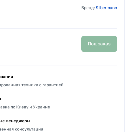
Бренд:
Silbermann
Под заказ
ования
ированная техника с гарантией
а
авка по Киеву и Украине
ые менеджеры
твенная консультация