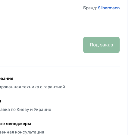
Бренд:
Silbermann
Под заказ
ования
ированная техника с гарантией
а
авка по Киеву и Украине
ые менеджеры
твенная консультация